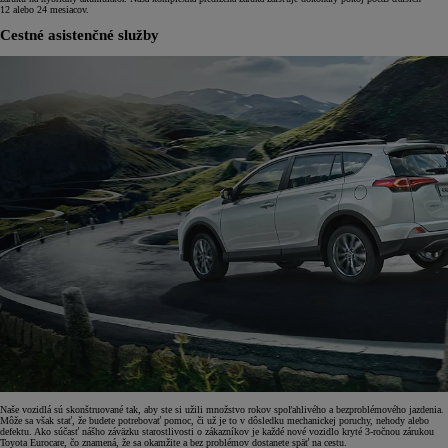
12 alebo 24 mesiacov.
Cestné asistenčné služby
Naše vozidlá sú skonštruované tak, aby ste si užili množstvo rokov spoľahlivého a bezproblémového jazdenia.
Môže sa však stať, že budete potrebovať pomoc, či už je to v dôsledku mechanickej poruchy, nehody alebo
defektu. Ako súčasť nášho záväzku starostlivosti o zákazníkov je každé nové vozidlo kryté 3-ročnou zárukou
Toyota Eurocare, čo znamená, že sa okamžite a bez problémov dostanete späť na cestu.