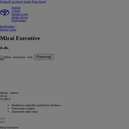
Preskočiť na hlavný obsah
(Press Enter)
Prehľad
Výbava
Ponuka a ceny
Záruka Toyota
Konfigurátor
Konfigurátor
Zmeniť verziu
Mirai
Executive
4-dv.
Porovnať
Modrá – žiarivá
Už od
70 690 €
Bezdrôtová nabíjačka mobilných telefónov
Vyhrievanie volantu
Zatmavené zadné okná
Mirai Executive