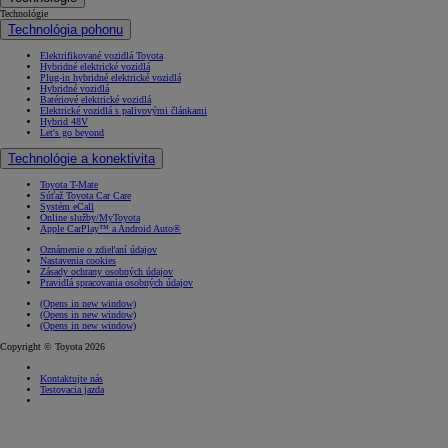
Technológie
Technológia pohonu
Elektrifikované vozidlá Toyota
Hybridné elektrické vozidlá
Plug-in hybridné elektrické vozidlá
Hybridné vozidlá
Batériové elektrické vozidlá
Elektrické vozidlá s palivovými článkami
Hybrid 48V
Let's go beyond
Technológie a konektivita
Toyota T-Mate
Súťaž Toyota Car Care
Systém eCall
Online služby/MyToyota
Apple CarPlay™ a Android Auto®
Oznámenie o zdieľaní údajov
Nastavenia cookies
Zásady ochrany osobných údajov
Pravidlá spracovania osobných údajov
(Opens in new window)
(Opens in new window)
(Opens in new window)
Copyright © Toyota 2026
Kontaktujte nás
Testovacia jazda