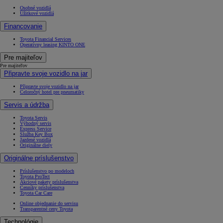
Osobné vozidlá
Úžitkové vozidlá
Financovanie
Toyota Financial Services
Operatívny leasing KINTO ONE
Pre majiteľov
Pre majiteľov
Připravte svoje vozidlo na jar
Připravte svoje vozidlo na jar
Celoročný hotel pre pneumatiky
Servis a údržba
Toyota Servis
Výhodný servis
Express Service
Služba Key Box
Jazdené vozidlá
Originálne diely
Originálne príslušenstvo
Príslušenstvo po modeloch
Toyota ProTect
Akciové pakety príslušenstva
Cenníky príslušenstva
Toyota Car Care
Online objednanie do servisu
Transparentné ceny Toyota
Technológie