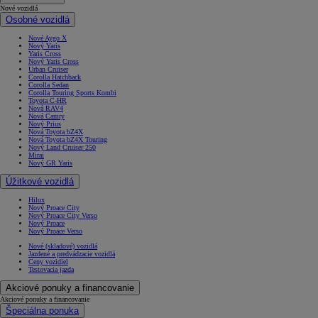
Nové vozidlá
Osobné vozidlá
Nové Aygo X
Nový Yaris
Yaris Cross
Nový Yaris Cross
Urban Cruiser
Corolla Hatchback
Corolla Sedan
Corolla Touring Sports Kombi
Toyota C-HR
Nová RAV4
Nová Camry
Nový Prius
Nová Toyota bZ4X
Nová Toyota bZ4X Touring
Nový Land Cruiser 250
Mirai
Nový GR Yaris
Úžitkové vozidlá
Hilux
Nový Proace City
Nový Proace City Verso
Nový Proace
Nový Proace Verso
Nové (skladové) vozidlá
Jazdené a predvádzacie vozidlá
Ceny vozidiel
Testovacia jazda
Akciové ponuky a financovanie
Akciové ponuky a financovanie
Špeciálna ponuka