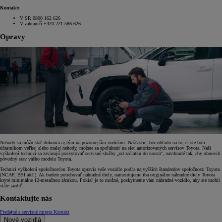
Kontakt:
V SR 0800 162 626
V zahraničí +420 221 586 626
Opravy
Nehody sa môžu stať dokonca aj tým najpozornejším vodičom. Našťastie, bez ohľadu na to, či ste boli
účastníkom veľkej alebo malej nehody, môžete sa spoľahnúť na sieť autorizovaných servisov Toyota. Naši
vyškolení technici sa zaväzujú poskytovať servisné služby „od začiatku do konca“, navrhnuté tak, aby obnovili
pôvodný stav vášho modelu Toyota.
Technici vyškolení spoločnosťou Toyota opravia vaše vozidlo podľa najvyšších štandardov spoločnosti Toyota
(NCAP, BSI atď.). Ak budete potrebovať náhradné diely, namontujeme iba originálne náhradné diely Toyota
kryté minimálne 12-mesačnou zárukou. Pokiaľ je to možné, poskytneme vám náhradné vozidlo, aby ste mohli
stále jazdiť.
Kontaktujte nás
Predajné a servisné miesta
Kontakt
Nové vozidlá