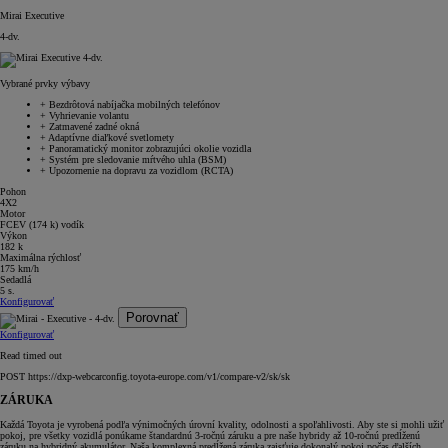
Mirai Executive
4-dv.
Vybrané prvky výbavy
+
Bezdrôtová nabíjačka mobilných telefónov
+
Vyhrievanie volantu
+
Zatmavené zadné okná
+
Adaptívne diaľkové svetlomety
+
Panoramatický monitor zobrazujúci okolie vozidla
+
Systém pre sledovanie mŕtvého uhla (BSM)
+
Upozornenie na dopravu za vozidlom (RCTA)
Pohon
4X2
Motor
FCEV (174 k) vodík
Výkon
182 k
Maximálna rýchlosť
175 km/h
Sedadlá
5 s.
Konfigurovať
Porovnať
Konfigurovať
Read timed out
POST https://dxp-webcarconfig.toyota-europe.com/v1/compare-v2/sk/sk
ZÁRUKA
Každá Toyota je vyrobená podľa výnimočných úrovní kvality, odolnosti a spoľahlivosti. Aby ste si mohli užiť
pokoj, pre všetky vozidlá ponúkame štandardnú 3-ročnú záruku a pre naše hybridy až 10-ročnú predĺženú
záruku na hybridný akumulátor. Naša komplexná predĺžená záruka zaisťuje dokonalý pokoj počas ďalších