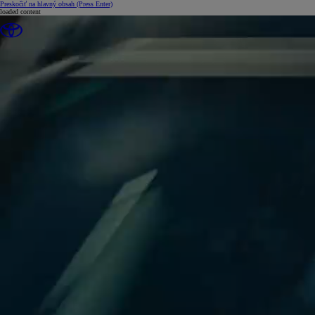
Preskočiť na hlavný obsah
(Press Enter)
loaded content