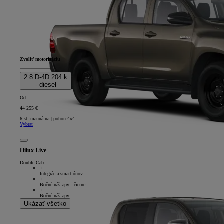
Zvoliť motorizáciu
2.8 D-4D 204 k
- diesel
Od
44 255 €
6 st. manuálna | pohon 4x4
Vybrať
Hilux Live
Double Cab
+
Integrácia smartfónov
+
Bočné nášľapy - čierne
+
Bočné nášľapy
Ukázať všetko