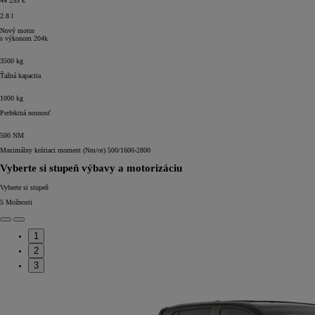
44 255 €
2.8
l
Nový motor
s výkonom
204k
3500
kg
Ťažná kapacita
1000
kg
Perfektná nosnosť
500
NM
Maximálny krútiaci moment (Nm/ot) 500/1600-2800
Vyberte si stupeň výbavy a motorizáciu
Vyberte si stupeň
5
Možnosti
1
2
3