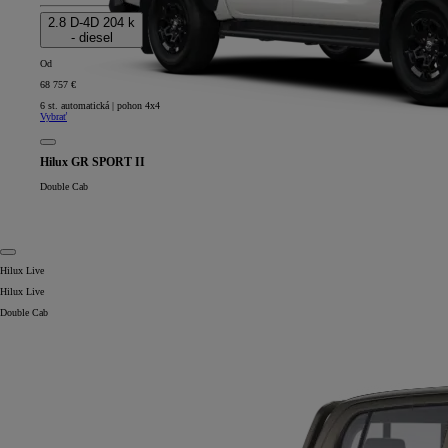
2.8 D-4D 204 k
- diesel
Od
68 757 €
6 st. automatická | pohon 4x4
Vybrať
Hilux GR SPORT II
Double Cab
Hilux Live
Hilux Live
Double Cab