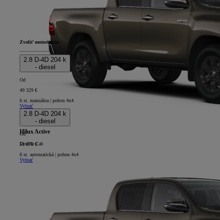
Zvoliť motorizáciu
2.8 D-4D 204 k
- diesel
Od
49 329 €
6 st. manuálna | pohon 4x4
Vybrať
2.8 D-4D 204 k
- diesel
Hilux Active
Od
Double Cab
51 076 €
6 st. automatická | pohon 4x4
Vybrať