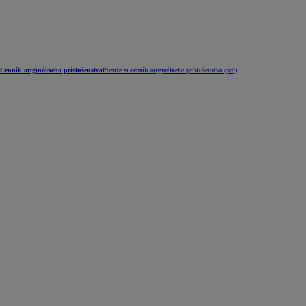
Cenník originálneho príslušenstva
Pozrite si cenník originálneho príslušenstva (pdf)