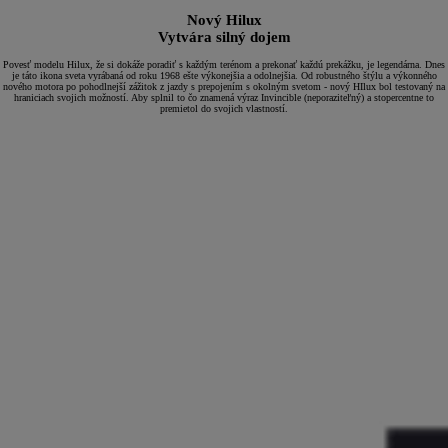
Nový Hilux
Vytvára silný dojem
Povesť modelu Hilux, že si dokáže poradiť s každým terénom a prekonať každú prekážku, je legendárna. Dnes
je táto ikona sveta vyrábaná od roku 1968 ešte výkonejšia a odolnejšia. Od robustného štýlu a výkonného
nového motora po pohodlnejší zážitok z jazdy s prepojením s okolným svetom - nový HIlux bol testovaný na
hraniciach svojich možností. Aby splnil to čo znamená výraz Invincible (neporaziteľný) a stopercentne to
premietol do svojich vlastností.