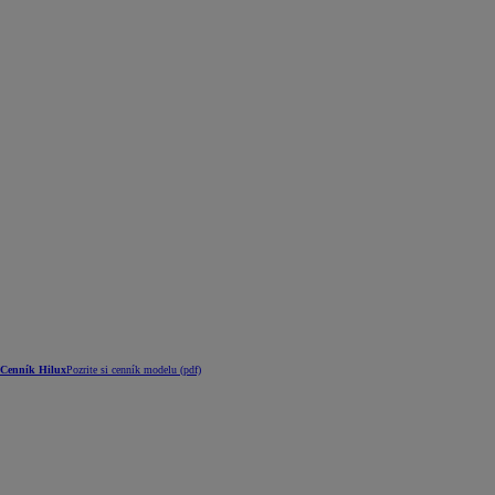
Cenník Hilux
Pozrite si cenník modelu (pdf)