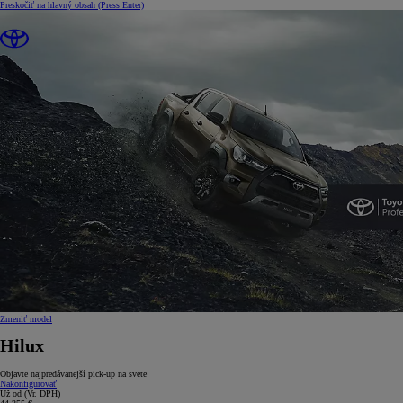
Preskočiť na hlavný obsah
(Press Enter)
Zmeniť model
Hilux
Objavte najpredávanejší pick-up na svete
Nakonfigurovať
Už od
(Vr. DPH)