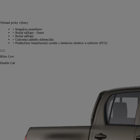
Vybrané prvky výbavy
+
Integrácia smartfónov
+
Bočné nášľapy - čierne
+
Bočné nášľapy
+
Uzávierka zadného diferenciálu
+
Predkolízny bezpečnostný systém s detekciou chodcov a cyklistov (PCS)
Hilux Live
Double Cab