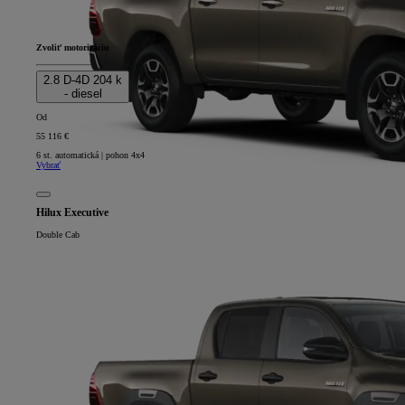
Zvoliť motorizáciu
2.8 D-4D 204 k
- diesel
Od
55 116 €
6 st. automatická | pohon 4x4
Vybrať
Hilux Executive
Double Cab