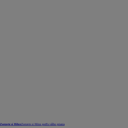
Zostavte si Hilux
Zostavte si Hilux podľa vášho priania