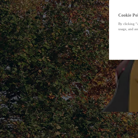
Cookie Pol
By clicking “
usage, and ass