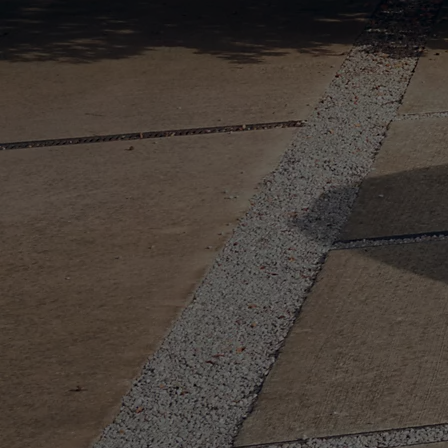
Od
16 690 €
s DPH
vr. zvýhodnenia
1 000 €
a bonusu za výkup
500 €
Nový Yaris Cross
HYBRID