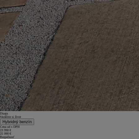
Dizajn
Skrášlite si život
Hybridný benzín
Cena od s DPH
23 990 €
25 990 €
Bezpečnosť