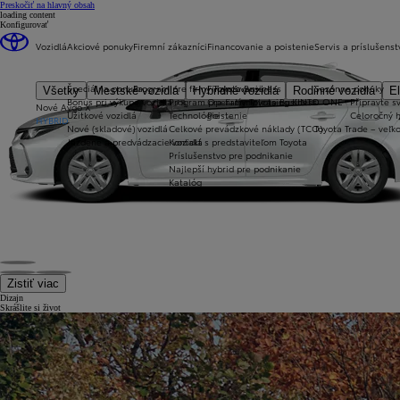
(Press Enter)
Preskočiť na hlavný obsah
loading content
Konfigurovať
Vozidlá
Akciové ponuky
Firemní zákazníci
Financovanie a poistenie
Servis a príslušenst
Špeciálna ponuka
Program pre firmy Toyota Business
Financovanie
Sezónne ponuky
Všetky
Mestské vozidlá
Hybridné vozidlá
Rodinné vozidlá
El
Bonus pri výkupe vozidla
Program pre firmy Toyota Business
Operatívny leasing KINTO ONE
Připravte sv
Nové Aygo X
Úžitkové vozidlá
Technológie
Poistenie
Celoročný 
HYBRID
Nové (skladové) vozidlá
Celkové prevádzkové náklady (TCO)
Toyota Trade – veľ
Jazdené a predvádzacie vozidlá
Kontakt s predstaviteľom Toyota
Príslušenstvo pre podnikanie
Najlepší hybrid pre podnikanie
Katalóg
Zistiť viac
Dizajn
Skrášlite si život