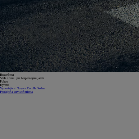
Od
22 390 €
s DPH
vr. zvýhodnenia
1 300 €
a bonusu za výkup
800 €
Bezpečnosť
Stále s vami pre bezpečnejšiu jazdu
Corolla Sedan
Pohon
AJ HYBRID
Hybrid
Vyskúšajte si Toyotu Corolla Sedan
Predajné a servisné miesta