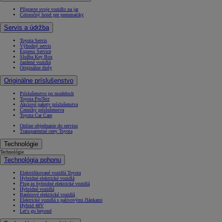
Připravte svoje vozidlo na jar
Celoročný hotel pre pneumatiky
Servis a údržba
Toyota Servis
Výhodný servis
Express Service
Služba Key Box
Jazdené vozidlá
Originálne diely
Originálne príslušenstvo
Príslušenstvo po modeloch
Toyota ProTect
Akciové pakety príslušenstva
Cenníky príslušenstva
Toyota Car Care
Online objednanie do servisu
Transparentné ceny Toyota
Technológie
Technológie
Technológia pohonu
Elektrifikované vozidlá Toyota
Hybridné elektrické vozidlá
Plug-in hybridné elektrické vozidlá
Hybridné vozidlá
Batériové elektrické vozidlá
Elektrické vozidlá s palivovými článkami
Hybrid 48V
Let's go beyond