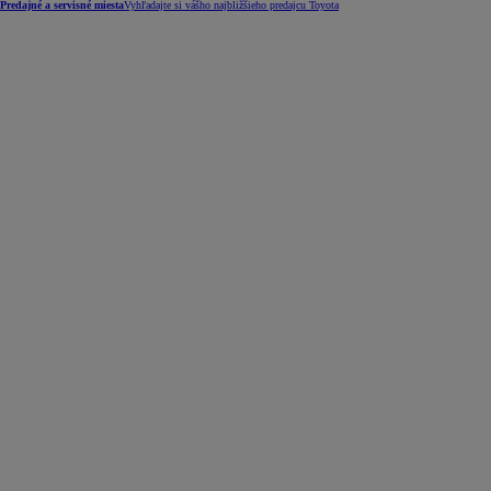
Predajné a servisné miesta
Vyhľadajte si vášho najbližšieho predajcu Toyota