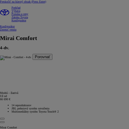
Preskočiť na hlavný obsah
(Press Enter)
Prehľad
Výbava
Ponuka a ceny
Záruka Toyota
Konfigurátor
Konfigurátor
Zmeniť verziu
Mirai
Comfort
4-dv.
Porovnať
Modrá – žiarivá
Už od
66 690 €
14 reproduktorov
JBL prémiový systém ozvučenia
Multimediálny systém Toyota Touch® 2
Mirai Comfort