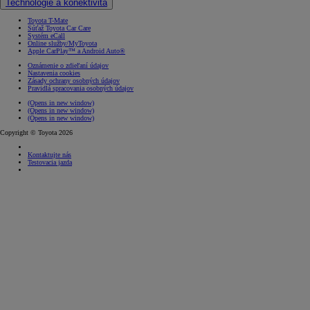
Technológie a konektivita
Toyota T-Mate
Súťaž Toyota Car Care
Systém eCall
Online služby/MyToyota
Apple CarPlay™ a Android Auto®
Oznámenie o zdieľaní údajov
Nastavenia cookies
Zásady ochrany osobných údajov
Pravidlá spracovania osobných údajov
(Opens in new window)
(Opens in new window)
(Opens in new window)
Copyright © Toyota 2026
Kontaktujte nás
Testovacia jazda