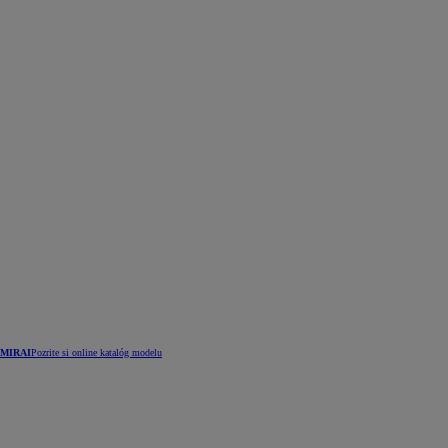
MIRAI
Pozrite si online katalóg modelu