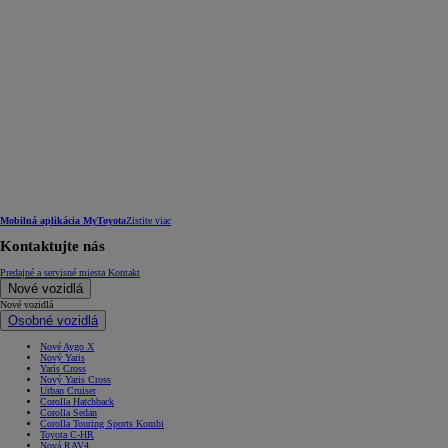
Mobilná aplikácia MyToyota
Zistite viac
Kontaktujte nás
Predajné a servisné miesta
Kontakt
Nové vozidlá
Nové vozidlá
Osobné vozidlá
Nové Aygo X
Nový Yaris
Yaris Cross
Nový Yaris Cross
Urban Cruiser
Corolla Hatchback
Corolla Sedan
Corolla Touring Sports Kombi
Toyota C-HR
Nová RAV4