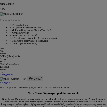
Mirai Comfort
4-dv.
Vybrané prvky výbavy
+
14 reproduktorov
+
JBL prémiový systém ozvučenia
+
Multimediálny systém Toyota Touch® 2
+
Navigačný systém
+
Vyhrievané predné sedadlá
+
19" zliatinové disky kolies (5 dvojitých lúčov)
+
Bezkľúčové odomykanie a štartovanie
+
Bi-LED predné svetlomety
Pohon
4X2
Motor
FCEV (174 k) vodík
Výkon
182 k
Maximálna rýchlosť
175 km/h
Sedadlá
5 s.
Konfigurovať
Porovnať
Konfigurovať
POST https://dxp-webcarconfig.toyota-europe.com/v1/compare-v2/sk/sk
Nový Mirai. Najkrajšiu podobu má vodík.
Nová Toyota Mirai vyniká medzi ostatnými modelmi elegantnou a dynamickou siluetou. Pútavý dizajn ide
ruka v ruke s inovatívnou technológiou. Luxusný interiér oplýva noblesou a pohodlím, ako aj hladko
integrovanými technológiami. Vylepšené vodíkové palivové články modelu Mirai naznačujú nástup novej éry
úspornej jazdy bez emisií, pri skvelom výkone a s dlhou životnosťou. Prekročte hranice s novou Toyotou