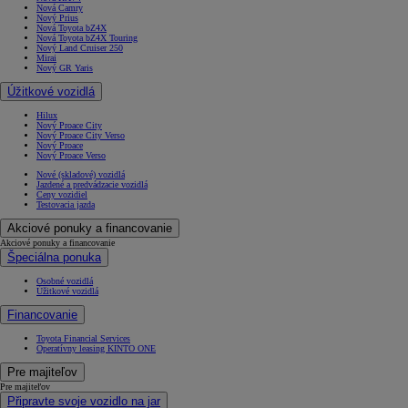
Nová Camry
Nový Prius
Nová Toyota bZ4X
Nová Toyota bZ4X Touring
Nový Land Cruiser 250
Mirai
Nový GR Yaris
Úžitkové vozidlá
Hilux
Nový Proace City
Nový Proace City Verso
Nový Proace
Nový Proace Verso
Nové (skladové) vozidlá
Jazdené a predvádzacie vozidlá
Ceny vozidiel
Testovacia jazda
Akciové ponuky a financovanie
Akciové ponuky a financovanie
Špeciálna ponuka
Osobné vozidlá
Úžitkové vozidlá
Financovanie
Toyota Financial Services
Operatívny leasing KINTO ONE
Pre majiteľov
Pre majiteľov
Připravte svoje vozidlo na jar