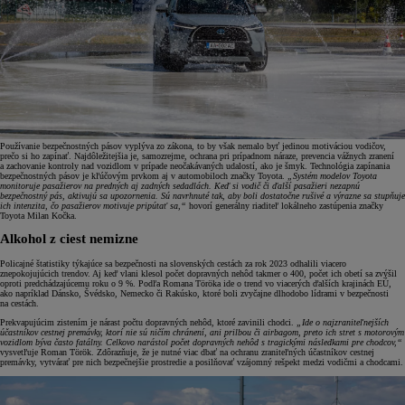
Používanie bezpečnostných pásov vyplýva zo zákona, to by však nemalo byť jedinou motiváciou vodičov,
prečo si ho zapínať. Najdôležitejšia je, samozrejme, ochrana pri prípadnom náraze, prevencia vážnych zranení
a zachovanie kontroly nad vozidlom v prípade neočakávaných udalostí, ako je šmyk. Technológia zapínania
bezpečnostných pásov je kľúčovým prvkom aj v automobiloch značky Toyota.
„Systém modelov Toyota
monitoruje pasažierov na predných aj zadných sedadlách. Keď si vodič či ďalší pasažieri nezapnú
bezpečnostný pás, aktivujú sa upozornenia. Sú navrhnuté tak, aby boli dostatočne rušivé a výrazne sa stupňuje
ich intenzita, čo pasažierov motivuje pripútať sa,“
hovorí generálny riaditeľ lokálneho zastúpenia značky
Toyota Milan Kočka.
Alkohol z ciest nemizne
Policajné štatistiky týkajúce sa bezpečnosti na slovenských cestách za rok 2023 odhalili viacero
znepokojujúcich trendov. Aj keď vlani klesol počet dopravných nehôd takmer o 400, počet ich obetí sa zvýšil
oproti predchádzajúcemu roku o 9 %. Podľa Romana Töröka ide o trend vo viacerých ďalších krajinách EÚ,
ako napríklad Dánsko, Švédsko, Nemecko či Rakúsko, ktoré boli zvyčajne dlhodobo lídrami v bezpečnosti
na cestách.
Prekvapujúcim zistením je nárast počtu dopravných nehôd, ktoré zavinili chodci.
„Ide o najzraniteľnejších
účastníkov cestnej premávky, ktorí nie sú ničím chránení, ani prilbou či airbagom, preto ich stret s motorovým
vozidlom býva často fatálny. Celkovo narástol počet dopravných nehôd s tragickými následkami pre chodcov,“
vysvetľuje Roman Török. Zdôrazňuje, že je nutné viac dbať na ochranu zraniteľných účastníkov cestnej
premávky, vytvárať pre nich bezpečnejšie prostredie a posilňovať vzájomný rešpekt medzi vodičmi a chodcami.