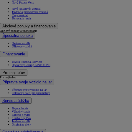
Nový Proace Verso
Nové (skladové) vozidlá
Jazdené a predvádzacie vozidlá
Ceny vozidiel
Testovacia jazda
Akciové ponuky a financovanie
Akciové ponuky a financovanie
Špeciálna ponuka
Osobné vozidlá
Úžitkové vozidlá
Financovanie
Toyota Financial Services
Operatívny leasing KINTO ONE
Pre majiteľov
Pre majiteľov
Připravte svoje vozidlo na jar
Připravte svoje vozidlo na jar
Celoročný hotel pre pneumatiky
Servis a údržba
Toyota Servis
Výhodný servis
Express Service
Služba Key Box
Jazdené vozidlá
Originálne diely