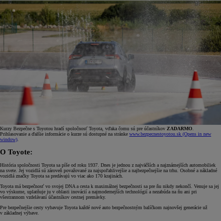
Kurzy Bezpečne s Toyotou hradí spoločnosť Toyota, vďaka čomu sú pre účastníkov
ZADARMO
.
Prihlasovanie a ďalšie informácie o kurze sú dostupné na stránke
www.bezpecnestoyotou.sk
(Opens in new
window)
.
O Toyote:
História spoločnosti Toyota sa píše od roku 1937. Dnes je jednou z najväčších a najznámejších automobiliek
na svete. Jej vozidlá sú zároveň považované za najspoľahlivejšie a najbezpečnejšie na trhu. Osobné a nákladné
vozidlá značky Toyota sa predávajú vo viac ako 170 krajinách.
Toyota má bezpečnosť vo svojej DNA a cesta k maximálnej bezpečnosti sa pre ňu nikdy nekončí. Venuje sa jej
vo výskume, uplatňuje ju v oblasti inovácií a najmodernejších technológií a nezabúda na ňu ani pri
všestrannom vzdelávaní účastníkov cestnej premávky.
Pre bezpečnejšie cesty vybavuje Toyota každé nové auto bezpečnostným balíčkom najnovšej generácie už
v základnej výbave.