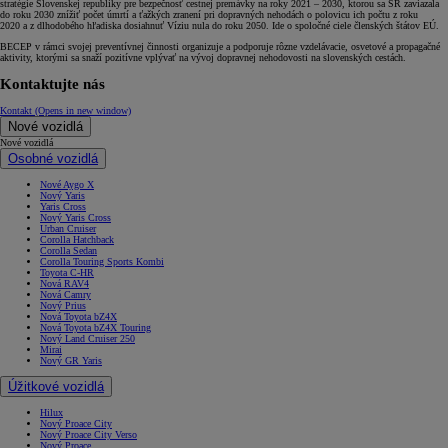
stratégie Slovenskej republiky pre bezpečnosť cestnej premávky na roky 2021 – 2030, ktorou sa SR zaviazala
do roku 2030 znížiť počet úmrtí a ťažkých zranení pri dopravných nehodách o polovicu ich počtu z roku
2020 a z dlhodobého hľadiska dosiahnuť Víziu nula do roku 2050. Ide o spoločné ciele členských štátov EÚ.
BECEP v rámci svojej preventívnej činnosti organizuje a podporuje rôzne vzdelávacie, osvetové a propagačné
aktivity, ktorými sa snaží pozitívne vplývať na vývoj dopravnej nehodovosti na slovenských cestách.
Kontaktujte nás
Kontakt
(Opens in new window)
Nové vozidlá
Nové vozidlá
Osobné vozidlá
Nové Aygo X
Nový Yaris
Yaris Cross
Nový Yaris Cross
Urban Cruiser
Corolla Hatchback
Corolla Sedan
Corolla Touring Sports Kombi
Toyota C-HR
Nová RAV4
Nová Camry
Nový Prius
Nová Toyota bZ4X
Nová Toyota bZ4X Touring
Nový Land Cruiser 250
Mirai
Nový GR Yaris
Úžitkové vozidlá
Hilux
Nový Proace City
Nový Proace City Verso
Nový Proace