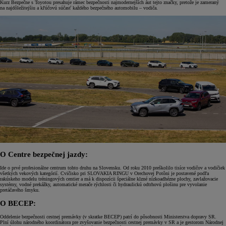
Kurz Bezpečne s Toyotou presahuje rámec bezpečnosti najmodernejších áut tejto značky, pretože je zameraný
na najdôležitejšiu a kľúčovú súčasť každého bezpečného automobilu – vodiča.
O Centre bezpečnej jazdy:
Ide o prvé profesionálne centrum tohto druhu na Slovensku. Od roku 2010 preškolilo tisíce vodičov a vodičiek
všetkých vekových kategórií. Cvičisko pri SLOVAKIA RINGU v Orechovej Potôni je postavené podľa
rakúskeho modelu tréningových centier a má k dispozícii špeciálne klzné nízkoadhézne plochy, zavlažovacie
systémy, vodné prekážky, automatické merače rýchlosti či hydraulickú odtrhovú plošinu pre vyvolanie
pretáčavého šmyku.
O BECEP:
Oddelenie bezpečnosti cestnej premávky (v skratke BECEP) patrí do pôsobnosti Ministerstva dopravy SR.
Plní úlohu národného koordinátora pre zvyšovanie bezpečnosti cestnej premávky v SR a je gestorom Národnej