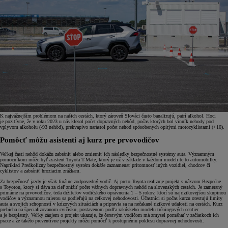
K najvážnejším problémom na našich cestách, ktorý zároveň Slováci často banalizujú, patrí alkohol. Hoci
je pozitívne, že v roku 2023 u nás klesol počet dopravných nehôd, počas ktorých bol vinník nehody pod
vplyvom alkoholu (-93 nehôd), prekvapivo narástol počet nehôd spôsobených opitými motocyklistami (+10).
Pomôcť môžu asistenti aj kurz pre prvovodičov
Veľkej časti nehôd dokážu zabrániť alebo zmierniť ich následky bezpečnostné systémy auta. Významným
pomocníkom môže byť asistent Toyota T-Mate, ktorý je už v základe v každom modeli tejto automobilky.
Napríklad Predkolízny bezpečnostný systém dokáže zaznamenať prítomnosť iných vozidiel, chodcov či
cyklistov a zabrániť hroziacim zrážkam.
Za bezpečnosť jazdy je však finálne zodpovedný vodič. Aj preto Toyota realizuje projekt s názvom Bezpečne
s Toyotou, ktorý si dáva za cieľ znížiť počet vážnych dopravných nehôd na slovenských cestách. Je zameraný
primárne na prvovodičov, teda držiteľov vodičského oprávnenia 1 – 5 rokov, ktorí sú najrizikovejšou skupinou
vodičov a významnou mierou sa podieľajú na celkovej nehodovosti. Účastníci si počas kurzu otestujú limity
auta a svojich schopností v krízových situáciách a pripravia sa na nečakané rizikové udalosti na cestách. Kurz
prebieha na špecializovanom cvičisku, postavenom podľa rakúskeho modelu tréningových centier
a je bezplatný. Veľký záujem o projekt ukazuje, že čerstvým vodičom má zmysel pomáhať v začiatkoch ich
praxe a že takéto preventívne projekty môžu pomôcť k postupnému poklesu dopravnej nehodovosti.