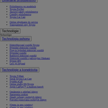
Originálne príslušenstvo
Príslušenstvo po modeloch
Toyota ProTect
Akciové pakety príslušenstva
Cenníky príslušenstva
Toyota Car Care
Online objednanie do servisu
Transparentné ceny Toyota
Technológie
Technológie
Technológia pohonu
Elektrifikované vozidlá Toyota
Hybridné elektrické vozidlá
Plug-in hybridné elektrické vozidlá
Hybridné vozidlá
Batériové elektrické vozidlá
Elektrické vozidlá s palivovými článkami
Hybrid 48V
Let's go beyond
Technológie a konektivita
Toyota T-Mate
Súťaž Toyota Car Care
Systém eCall
Online služby/MyToyota
Apple CarPlay™ a Android Auto®
Oznámenie o zdieľaní údajov
Nastavenia cookies
Zásady ochrany osobných údajov
Pravidlá spracovania osobných údajov
(Opens in new window)
(Opens in new window)