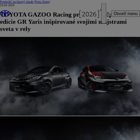
Preskočiť na hlavný obsah
(Press Enter)
25-01-2024
TOYOTA GAZOO Racing predstavuje špeciálne
Otvoriť menu
edície GR Yaris inšpirované svojimi majstrami
sveta v rely