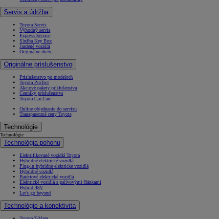
Servis a údržba
Toyota Servis
Výhodný servis
Express Service
Služba Key Box
Jazdené vozidlá
Originálne diely
Originálne príslušenstvo
Príslušenstvo po modeloch
Toyota ProTect
Akciové pakety príslušenstva
Cenníky príslušenstva
Toyota Car Care
Online objednanie do servisu
Transparentné ceny Toyota
Technológie
Technológie
Technológia pohonu
Elektrifikované vozidlá Toyota
Hybridné elektrické vozidlá
Plug-in hybridné elektrické vozidlá
Hybridné vozidlá
Batériové elektrické vozidlá
Elektrické vozidlá s palivovými článkami
Hybrid 48V
Let's go beyond
Technológie a konektivita
Toyota T-Mate