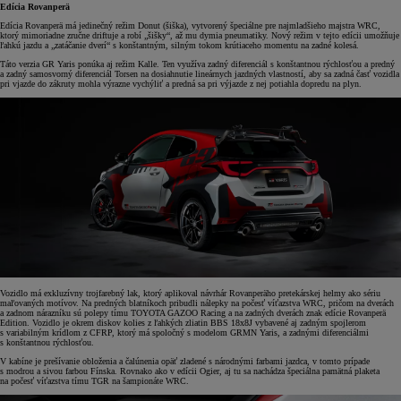
Edícia Rovanperä
Edícia Rovanperä má jedinečný režim Donut (šiška), vytvorený špeciálne pre najmladšieho majstra WRC,
ktorý mimoriadne zručne driftuje a robí „šišky“, až mu dymia pneumatiky. Nový režim v tejto edícii umožňuje
ľahkú jazdu a „zatáčanie dverí“ s konštantným, silným tokom krútiaceho momentu na zadné kolesá.
Táto verzia GR Yaris ponúka aj režim Kalle. Ten využíva zadný diferenciál s konštantnou rýchlosťou a predný
a zadný samosvorný diferenciál Torsen na dosiahnutie lineárnych jazdných vlastností, aby sa zadná časť vozidla
pri vjazde do zákruty mohla výrazne vychýliť a predná sa pri výjazde z nej potiahla dopredu na plyn.
Vozidlo má exkluzívny trojfarebný lak, ktorý aplikoval návrhár Rovanperäho pretekárskej helmy ako sériu
maľovaných motívov. Na predných blatníkoch pribudli nálepky na počesť víťazstva WRC, pričom na dverách
a zadnom nárazníku sú polepy tímu TOYOTA GAZOO Racing a na zadných dverách znak edície Rovanperä
Edition. Vozidlo je okrem diskov kolies z ľahkých zliatin BBS 18x8J vybavené aj zadným spojlerom
s variabilným krídlom z CFRP, ktorý má spoločný s modelom GRMN Yaris, a zadnými diferenciálmi
s konštantnou rýchlosťou.
V kabíne je prešívanie obloženia a čalúnenia opäť zladené s národnými farbami jazdca, v tomto prípade
s modrou a sivou farbou Fínska. Rovnako ako v edícii Ogier, aj tu sa nachádza špeciálna pamätná plaketa
na počesť víťazstva tímu TGR na šampionáte WRC.