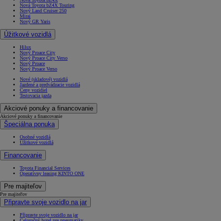
Nová Toyota bZ4X Touring
Nový Land Cruiser 250
Mirai
Nový GR Yaris
Úžitkové vozidlá
Hilux
Nový Proace City
Nový Proace City Verso
Nový Proace
Nový Proace Verso
Nové (skladové) vozidlá
Jazdené a predvádzacie vozidlá
Ceny vozidiel
Testovacia jazda
Akciové ponuky a financovanie
Akciové ponuky a financovanie
Špeciálna ponuka
Osobné vozidlá
Úžitkové vozidlá
Financovanie
Toyota Financial Services
Operatívny leasing KINTO ONE
Pre majiteľov
Pre majiteľov
Připravte svoje vozidlo na jar
Připravte svoje vozidlo na jar
Celoročný hotel pre pneumatiky