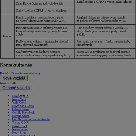
Zadný spojler z CFRP s variabilným krídlom
Znak Edície Ogier na zadných dverách
Zadný spojler z CFRP s novým dizajnom
Pamätná plaketa na prístrojovom paneli
Pamätná plaketa na prístrojovom paneli
na počesť víťazstva na šampionáte WRC
na počesť víťazstva na šampionáte WRC
Plne digitálny displej prístroja vodiča GR,
Plne digitálny displej prístroja vodiča GR,
ktorý obsahuje nové režimy jazdy Morizo
ktorý obsahuje nové režimy jazdy Donut
a Seb
a Kalle
Interiér
Prešívanie na volante – francúzske národné
Prešívanie na volante – fínske národné farby
farby (červená/sivá/modrá)
(modrá/sivá)
Sivé prešívanie na čalúnení sedadiel
Modré a sivé prešívanie na čalúnení sedadiel
a manžetách radiacej páky a parkovacej brzdy
a manžetách radiacej páky a parkovacej brzdy
Kontaktujte nás
Kontakt
(Opens in new window)
Nové vozidlá
Nové vozidlá
Osobné vozidlá
Nové Aygo X
Nový Yaris
Yaris Cross
Nový Yaris Cross
Urban Cruiser
Corolla Hatchback
Corolla Sedan
Corolla Touring Sports Kombi
Toyota C-HR
Nová RAV4
Nová Camry
Nový Prius
Nová Toyota bZ4X