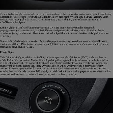
Tvorbu týchto vozidiel inšpirovala túžba predsedu predstavenstva a hlavného jazdca spoločnosti Toyota Motor
Corporation Akia Toyodu – prezývaného „Morizo“, ktorý chcel takto vyjadriť úctu a vďaku jazdcom, „ktorí
zdokonaľujú a rozvíjajú naše vozidlá na pretekoch rely“, ako aj tímom, organizátorom pretekov rely
a fanúšikom tohto športu.
Režimy „Štrk“ a „Trať“ zo štandardného modelu GR Yaris boli v oboch vozidlách nahradené
preprogramovanými nastaveniami, ktoré odrážajú osobné preferencie každého jazdca z hľadiska výkonu,
ovládania a jazdných vlastností. Okrem toho má každá špeciálna edícia nové charakteristické prvky exteriéru
a interiéru.
Obe vozidlá poháňa najnovšia verzia 1,6-litrového preplňovaného trojvalcového motora modelu GR Yaris
s výkonom 280 k (DIN) a krútiacim momentom 390 Nm, ktorý je spojený so šesťstupňovou inteligentnou
manuálnou prevodovkou (6iMT).
Edícia Ogier
Yaris GR v edícii Ogier má dva nové režimy ovládania pohonu všetkých kolies (AWD) s názvom Morizo
a Seb. Režim Morizo vyvinul Morizo (Akio Toyoda), pričom uplatnil svoje skúsenosti z jazdenia pretekov
rely. Je kalibrovaný tak, aby pomáhal dosahovať konzistentný pretekársky čas pri zrýchľovaní, čiastočnom
zrýchľovaní a brzdení. Režim Seb, ktorý vyvinul šampión Ogier, využíva predný a zadný samosvorný
diferenciál Torsen a pohon všetkých kolies na distribúciu krútiaceho momentu na zadnú nápravu tak, aby
sa zadná časť vozidla dala pomerne ľahko vychýliť. Vodič tak má pocit plného prepojenia s vozidlom a môže
dosahovať rýchlejší čas s ovládaním karosérie pri jazde vysokou rýchlosťou.