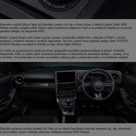
Karoséria vozidla Edície Ogier má špeciálny matný sivý lak a disky kolies z ľahkých zliatin 18x8J BBS.
Prednú mriežku chladiča zdobí štátna vlajka Francúzska (Ogierova vlasť) a na predných blatníkoch sa skvejú
pamätné nálepky na šampionát WRC.
Medzi výrazné detaily patrí zadný spojler z plastu vystuženého uhlíkovými vláknami (CFRP) s novým
dizajnom a brzdové strmene s modrým lakovaním. Na ľavé a pravé dvere pribudli polepy tímu TOYOTA
GAZOO Racing a na zadných dverách je logo edície Ogier Edition.
Vo vnútri sa na prístrojovej doske na strane spolujazdca nachádza pamätná plaketa na počesť víťazného
šampionátu WRC a volant zdobí kontrastné prešívanie vo francúzskych národných farbách – modrej, sivej
a červenej. Sivé prešívanie sa zvolilo na manžety radiacej páky a parkovacej brzdy a na čalúnenie sedadiel.
Digitálne prístroje nového modelu GR Yaris sú na oboch špeciálnych edíciách upravené tak, aby obsahovali
aj nové režimy spolu s bežným režimom ovládania pohonu AWD Normal.