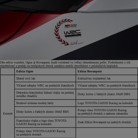
Obe edície vozidiel, Ogier aj Rovanperä, budú vyrobené vo veľmi obmedzenom počte. Podrobnosti o ich
objednávaní a predaji na európskych trhoch oznámia neskôr distribútori v príslušných krajinách.
Edícia Ogier
Edícia Rovanperä
Matný sivý lak
Exkluzívny trojfarebný lak
Víťazné nálepky WRC na predných blatníkoch
Víťazné nálepky WRC na predných blatníkoch
Dekorácia francúzskej štátnej vlajky na prednej
Disky kolies z ľahkých zliatin 18x8J BBS
mriežke chladiča
Brzdové strmene modrej farby
Logo TOYOTA GAZOO Racing na kolesách
Polepy tímu TOYOTA GAZOO Racing
Disky kolies z ľahkých zliatin 18x8J BBS
Exteriér
na predných dverách a zadnom nárazníku
Francúzska vlajka a logo tímu TOYOTA
Znak Edície Rovanperä na zadných dverách
GAZOO Racing na kolesách
Polepy tímu TOYOTA GAZOO Racing
na predných dverách