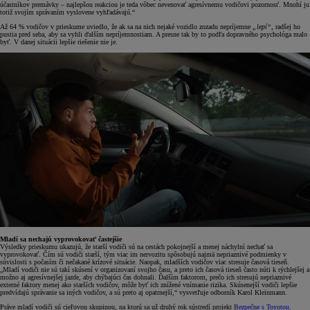
účastníkov premávky – najlepšou reakciou je teda vôbec nevenovať agresívnemu vodičovi pozornosť. Mnohí ju
totiž svojím správaním vyslovene vyhľadávajú.“
Až 64 % vodičov v prieskume uviedlo, že ak sa na nich nejaké vozidlo zozadu nepríjemne
„lepí“
, radšej ho
pustia pred seba, aby sa vyhli ďalším nepríjemnostiam. A presne tak by to podľa dopravného psychológa malo
byť. V danej situácii lepšie riešenie nie je.
Mladí sa nechajú vyprovokovať častejšie
Výsledky prieskumu ukazujú, že starší vodiči sú na cestách pokojnejší a menej náchylní nechať sa
vyprovokovať. Čím sú vodiči starší, tým viac im nervozitu spôsobujú najmä nepriaznivé podmienky v
súvislosti s počasím či nečakané krízové situácie. Naopak, mladších vodičov viac stresuje časová tieseň.
„Mladí vodiči nie sú takí skúsení v organizovaní svojho času, a preto ich časová tieseň často núti k rýchlejšej a
možno aj agresívnejšej jazde, aby chýbajúci čas dohnali. Ďalším faktorom, prečo ich stresujú nepriaznivé
externé faktory menej ako starších vodičov, môže byť ich znížené vnímanie rizika. Skúsenejší vodiči lepšie
predvídajú správanie sa iných vodičov, a sú preto aj opatrnejší,“ vysvetľuje odborník Karol Kleinmann.
Práve mladí vodiči sú cieľovou skupinou, na ktorú sa už druhý rok sústredí projekt
Bezpečne s Toyotou
.