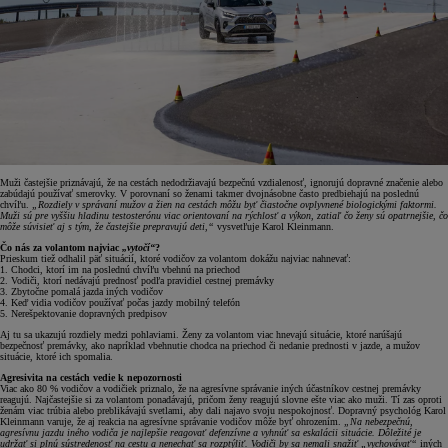
Muži častejšie priznávajú, že na cestách nedodržiavajú bezpečnú vzdialenosť, ignorujú dopravné značenie alebo
zabúdajú používať smerovky. V porovnaní so ženami takmer dvojnásobne často predbiehajú na poslednú
chvíľu.
„Rozdiely v správaní mužov a žien na cestách môžu byť čiastočne ovplyvnené biologickými faktormi.
Muži sú pre vyššiu hladinu testosterónu viac orientovaní na rýchlosť a výkon, zatiaľ čo ženy sú opatrnejšie, čo
môže súvisieť aj s tým, že častejšie prepravujú deti,“
vysvetľuje Karol Kleinmann.
Čo nás za volantom najviac
„vytočí“
?
Prieskum tiež odhalil päť situácií, ktoré vodičov za volantom dokážu najviac nahnevať:
1. Chodci, ktorí im na poslednú chvíľu vbehnú na priechod
2. Vodiči, ktorí nedávajú prednosť podľa pravidiel cestnej premávky
3. Zbytočne pomalá jazda iných vodičov
4. Keď vidia vodičov používať počas jazdy mobilný telefón
5. Nerešpektovanie dopravných predpisov
Aj tu sa ukazujú rozdiely medzi pohlaviami. Ženy za volantom viac hnevajú situácie, ktoré narúšajú
bezpečnosť premávky, ako napríklad vbehnutie chodca na priechod či nedanie prednosti v jazde, a mužov
situácie, ktoré ich spomalia.
Agresivita na cestách vedie k nepozornosti
Viac ako 80 % vodičov a vodičiek priznalo, že na agresívne správanie iných účastníkov cestnej premávky
reagujú. Najčastejšie si za volantom ponadávajú, pričom ženy reagujú slovne ešte viac ako muži. Tí zas oproti
ženám viac trúbia alebo preblikávajú svetlami, aby dali najavo svoju nespokojnosť. Dopravný psychológ Karol
Kleinmann varuje, že aj reakcia na agresívne správanie vodičov môže byť ohrozením.
„Na nebezpečnú,
agresívnu jazdu iného vodiča je najlepšie reagovať defenzívne a vyhnúť sa eskalácii situácie. Dôležité je
udržať si plnú sústredenosť na cestu a nenechať sa rozptýliť. Vodiči by sa nemali snažiť „vychovávať“
iných