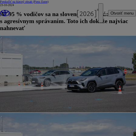
Preskočiť na hlavný obsah
(Press Enter)
23-10-2024
Až 95 % vodičov sa na slovenských cestách stretáva
Otvoriť menu
s agresívnym správaním. Toto ich dokáže najviac
nahnevať