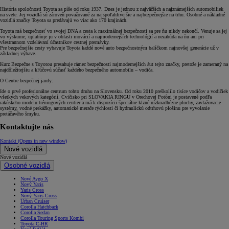
História spoločnosti Toyota sa píše od roku 1937. Dnes je jednou z najväčších a najznámejších automobiliek
na svete. Jej vozidlá sú zároveň považované za najspoľahlivejšie a najbezpečnejšie na trhu. Osobné a nákladné
vozidlá značky Toyota sa predávajú vo viac ako 170 krajinách.
Toyota má bezpečnosť vo svojej DNA a cesta k maximálnej bezpečnosti sa pre ňu nikdy nekončí. Venuje sa jej
vo výskume, uplatňuje ju v oblasti inovácií a najmodernejších technológií a nezabúda na ňu ani pri
všestrannom vzdelávaní účastníkov cestnej premávky.
Pre bezpečnejšie cesty vybavuje Toyota každé nové auto bezpečnostným balíčkom najnovšej generácie už v
základnej výbave.
Kurz Bezpečne s Toyotou presahuje rámec bezpečnosti najmodernejších áut tejto značky, pretože je zameraný na
najdôležitejšiu a kľúčovú súčasť každého bezpečného automobilu – vodiča.
O Centre bezpečnej jazdy:
Ide o prvé profesionálne centrum tohto druhu na Slovensku. Od roku 2010 preškolilo tisíce vodičov a vodičiek
všetkých vekových kategórií. Cvičisko pri SLOVAKIA RINGU v Orechovej Potôni je postavené podľa
rakúskeho modelu tréningových centier a má k dispozícii špeciálne klzné nízkoadhézne plochy, zavlažovacie
systémy, vodné prekážky, automatické merače rýchlosti či hydraulickú odtrhovú plošinu pre vyvolanie
pretáčavého šmyku.
Kontaktujte nás
Kontakt
(Opens in new window)
Nové vozidlá
Nové vozidlá
Osobné vozidlá
Nové Aygo X
Nový Yaris
Yaris Cross
Nový Yaris Cross
Urban Cruiser
Corolla Hatchback
Corolla Sedan
Corolla Touring Sports Kombi
Toyota C-HR