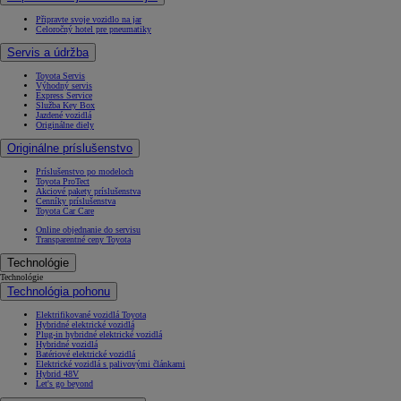
Připravte svoje vozidlo na jar
Celoročný hotel pre pneumatiky
Servis a údržba
Toyota Servis
Výhodný servis
Express Service
Služba Key Box
Jazdené vozidlá
Originálne diely
Originálne príslušenstvo
Príslušenstvo po modeloch
Toyota ProTect
Akciové pakety príslušenstva
Cenníky príslušenstva
Toyota Car Care
Online objednanie do servisu
Transparentné ceny Toyota
Technológie
Technológie
Technológia pohonu
Elektrifikované vozidlá Toyota
Hybridné elektrické vozidlá
Plug-in hybridné elektrické vozidlá
Hybridné vozidlá
Batériové elektrické vozidlá
Elektrické vozidlá s palivovými článkami
Hybrid 48V
Let's go beyond