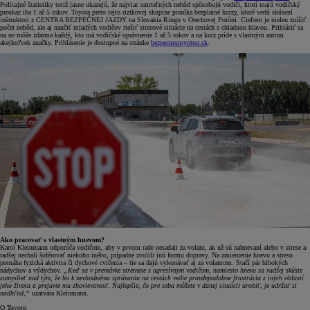
Policajné štatistiky totiž jasne ukazujú, že najviac smrteľných nehôd spôsobujú vodiči, ktorí majú vodičský
preukaz iba 1 až 5 rokov. Toyota preto tejto rizikovej skupine ponúka bezplatné kurzy, ktoré vedú skúsení
inštruktori z CENTRA BEZPEČNEJ JAZDY na Slovakia Ringu v Orechovej Potôni. Cieľom je nielen znížiť
počet nehôd, ale aj naučiť mladých vodičov riešiť stresové situácie na cestách s chladnou hlavou. Prihlásiť sa
na ne môže zdarma každý, kto má vodičské oprávnenie 1 až 5 rokov a na kurz príde s vlastným autom
akejkoľvek značky. Prihlásenie je dostupné na stránke
bezpecnestoyotou.sk
.
Ako pracovať s vlastným hnevom?
Karol Kleinmann odporúča vodičom, aby v prvom rade nesadali za volant, ak už sú nahnevaní alebo v strese a
radšej nechali šoférovať niekoho iného, prípadne zvolili inú formu dopravy. Na zmiernenie hnevu a stresu
pomáha fyzická aktivita či dychové cvičenia – tie sa dajú vykonávať aj za volantom. Stačí pár hlbokých
nádychov a výdychov.
„Keď sa v premávke stretnete s agresívnym vodičom, namiesto hnevu sa radšej skúste
zamyslieť nad tým, že ho k nevhodnému správaniu na cestách vedie pravdepodobne frustrácia z iných oblastí
jeho života a prejavte mu zhovievavosť. Najlepšie, čo pre seba môžete v danej situácii urobiť, je udržať si
nadhľad,“
uzatvára Kleinmann.
O Toyote: