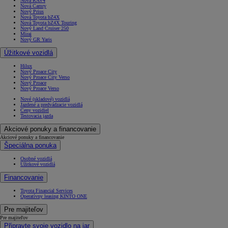
Nová RAV4
Nová Camry
Nový Prius
Nová Toyota bZ4X
Nová Toyota bZ4X Touring
Nový Land Cruiser 250
Mirai
Nový GR Yaris
Úžitkové vozidlá
Hilux
Nový Proace City
Nový Proace City Verso
Nový Proace
Nový Proace Verso
Nové (skladové) vozidlá
Jazdené a predvádzacie vozidlá
Ceny vozidiel
Testovacia jazda
Akciové ponuky a financovanie
Akciové ponuky a financovanie
Špeciálna ponuka
Osobné vozidlá
Úžitkové vozidlá
Financovanie
Toyota Financial Services
Operatívny leasing KINTO ONE
Pre majiteľov
Pre majiteľov
Připravte svoje vozidlo na jar