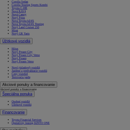
Corolla Sedan
Corolla Touring Sports Kombi
Toyota C-HR
Nová RAV4
Nová Camry
Nový Prius
Nová Toyota bZ4X
Nová Toyota bZ4X Touring
Nový Land Cruiser 250
Mirai
Nový GR Yaris
Úžitkové vozidlá
Hilux
Nový Proace City
Nový Proace City Verso
Nový Proace
Nový Proace Verso
Nové (skladové) vozidlá
Jazdené a predvádzacie vozidlá
Ceny vozidiel
Testovacia jazda
Akciové ponuky a financovanie
Akciové ponuky a financovanie
Špeciálna ponuka
Osobné vozidlá
Úžitkové vozidlá
Financovanie
Toyota Financial Services
Operatívny leasing KINTO ONE