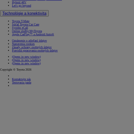
Hybrid 48V
Let's go beyond
Technológie a konektivita
Toyota T-Mate
Súťaž Toyota Car Care
Systém eCall
Online služby/MyToyota
Apple CarPlay™ a Android Auto®
Oznámenie o zdieľaní údajov
Nastavenia cookies
Zásady ochrany osobných údajov
Pravidlá spracovania osobných údajov
(Opens in new window)
(Opens in new window)
(Opens in new window)
Copyright © Toyota 2026
Kontaktujte nás
Testovacia jazda