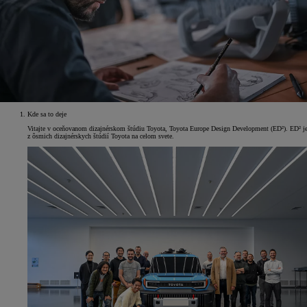
Kde sa to deje
Vitajte v oceňovanom dizajnérskom štúdiu Toyota, Toyota Europe Design Development (ED²). ED² j
z ôsmich dizajnérskych štúdií Toyota na celom svete.