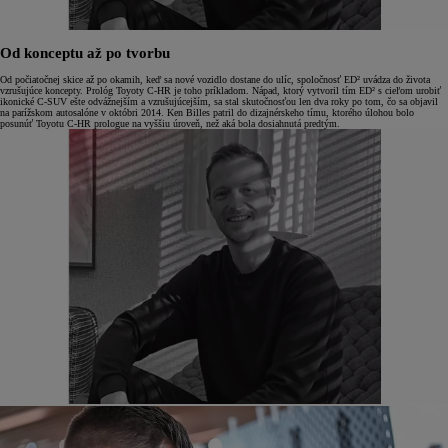
Od konceptu až po tvorbu
Od počiatočnej skice až po okamih, keď sa nové vozidlo dostane do ulíc, spoločnosť ED² uvádza do života
vzrušujúce koncepty. Prológ Toyoty C-HR je toho príkladom. Nápad, ktorý vytvoril tím ED² s cieľom urobiť
ikonické C-SUV ešte odvážnejším a vzrušujúcejším, sa stal skutočnosťou len dva roky po tom, čo sa objavil
na parížskom autosalóne v októbri 2014. Ken Billes patril do dizajnérskeho tímu, ktorého úlohou bolo
posunúť Toyotu C-HR prologue na vyššiu úroveň, než aká bola dosiahnutá predtým.