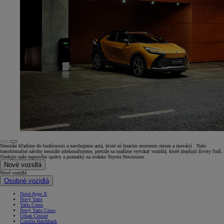
Neustále hľadíme do budúcnosti a navrhujeme autá, ktoré sú hnacím motorom zmien a inovácií . Naše
transformačné návrhy neustále zdokonaľujeme, pretože sa snažíme vytvárať vozidlá, ktoré zlepšujú životy ľudí.
Sledujte naše najnovšie správy a poznatky na stránke Toyota Newsroom.
Nové vozidlá
Nové vozidlá
Osobné vozidlá
Nové Aygo X
Nový Yaris
Yaris Cross
Nový Yaris Cross
Urban Cruiser
Corolla Hatchback