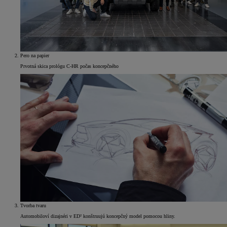
Pero na papier
Prvotná skica prológu C-HR počas koncepčného
Tvorba tvaru
Automobiloví dizajnéri v ED² konštruujú koncepčný model pomocou hliny.