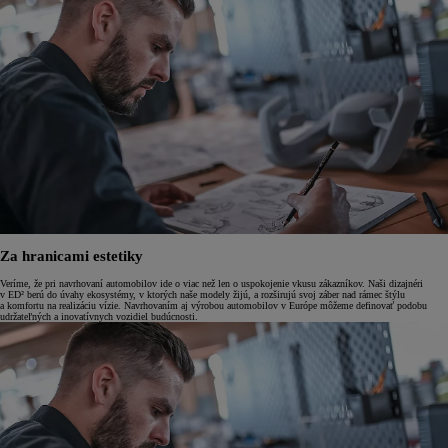
Za hranicami estetiky
Veríme, že pri navrhovaní automobilov ide o viac než len o uspokojenie vkusu zákazníkov. Naši dizajnéri
v ED² berú do úvahy ekosystémy, v ktorých naše modely žijú, a rozširujú svoj záber nad rámec štýlu
a komfortu na realizáciu vízie. Navrhovaním aj výrobou automobilov v Európe môžeme definovať podobu
udržateľných a inovatívnych vozidiel budúcnosti.