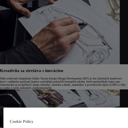
Kreativita sa stretáva s inováciou
Naše oceňované dizajnérske štúdio Toyota Europe Design Development (ED²) je tím skúsených kreatívcov,
ktorí s nadšením posúvajú hranice a prinášajú pokročilé koncepčné návrhy, ktoré spochybňujú status quo.
Zameriavajú sa na špičkový dizajn exteriéru, interiéru a farieb, materiálov a povrchových úprav (CMF) a vždy
sa snažia o niečo jedinečné a bezkonkurenčné.
Cookie Policy