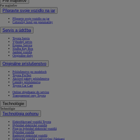
Pre majiteľov
Pre majiteľov
Připravte svoje vozidlo na jar
Připravte svoje vozidlo na jar
Celoročný hotel pre pneumatiky
Servis a údržba
Toyota Servis
Výhodný servis
Express Service
Služba Key Box
Jazdené vozidlá
Originálne diely
Originálne príslušenstvo
Príslušenstvo po modeloch
Toyota ProTect
Akciové pakety príslušenstva
Cenníky príslušenstva
Toyota Car Care
Online objednanie do servisu
Transparentné ceny Toyota
Technológie
Technológie
Technológia pohonu
Elektrifikované vozidlá Toyota
Hybridné elektrické vozidlá
Plug-in hybridné elektrické vozidlá
Hybridné vozidlá
Batériové elektrické vozidlá
Elektrické vozidlá s palivovými článkami