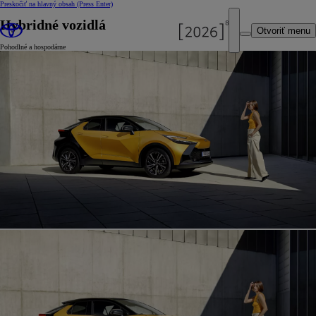
Preskočiť na hlavný obsah
(Press Enter)
Hybridné vozidlá
Otvoriť menu
Pohodlné a hospodárne