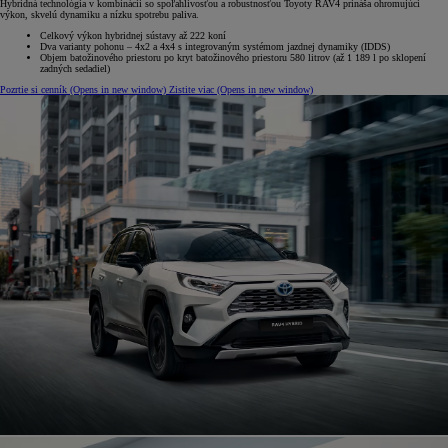
Hybridná technológia v kombinácii so spoľahlivosťou a robustnosťou Toyoty RAV4 prináša ohromujúci
výkon, skvelú dynamiku a nízku spotrebu paliva.
Celkový výkon hybridnej sústavy až 222 koní‎
Dva varianty pohonu – 4x2 a 4x4 s integrovaným systémom jazdnej dynamiky (IDDS)‎
Objem batožinového priestoru po kryt batožinového priestoru 580 litrov (až 1 189 l po sklopení
zadných sedadiel)
Pozrtie si cenník
(Opens in new window)
Zistite viac
(Opens in new window)