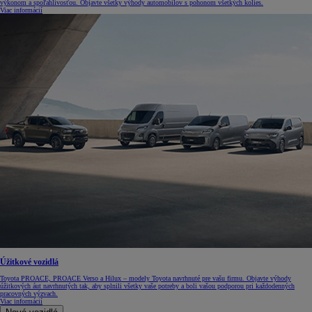
výkonom a spoľahlivosťou. Objavte všetky výhody automobilov s pohonom všetkých kolies.
Viac informácií
Úžitkové vozidlá
Toyota PROACE, PROACE Verso a Hilux – modely Toyota navrhnuté pre vašu firmu. Objavte výhody
úžitkových áut navrhnutých tak, aby splnili všetky vaše potreby a boli vašou podporou pri každodenných
pracovných výzvach.
Viac informácií