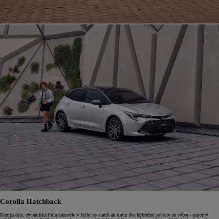
Corolla Hatchback
Kompaktná, dynamická línia karosérie v štýle hot-hatch ak tomu dva hybridné pohony na výber - úsporný