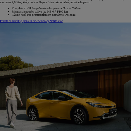
motorom 2,0 litra, ktorý dodáva Toyote Prius mimoriadne jazdné schopnosti.
Kompletný balík bezpečnostných systémov Toyota T-Mate
Priemerná spotreba paliva iba 0,5–0,7 l/100 km
Rýchle nabíjanie prostredníctvom domáceho wallboxu
Pozrite si cenník
(Opens in new window)
Zistite viac