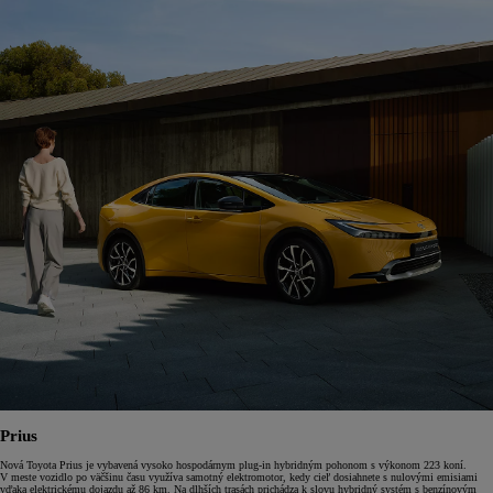
Prius
Nová Toyota Prius je vybavená vysoko hospodárnym plug-in hybridným pohonom s výkonom 223 koní.
V meste vozidlo po väčšinu času využíva samotný elektromotor, kedy cieľ dosiahnete s nulovými emisiami
vďaka elektrickému dojazdu až 86 km. Na dlhších trasách prichádza k slovu hybridný systém s benzínovým