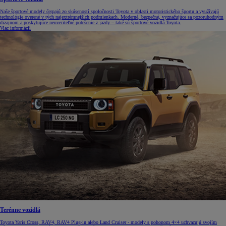
Naše športové modely čerpajú zo skúseností spoločnosti Toyota v oblasti motoristického športu a využívajú
technológie overené v tých najextrémnejších podmienkach. Moderné, bezpečné, vyznačujúce sa pozoruhodným
dizajnom a poskytujúce neuveriteľné potešenie z jazdy – také sú športové vozidlá Toyota.
Viac informácií
Terénne vozidlá
Toyota Yaris Cross, RAV4, RAV4 Plug-in alebo Land Cruiser - modely s pohonom 4×4 uchvacujú svojím