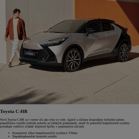
Toyota C-HR
Nová Toyota C-HR sa v meste cíti ako ryba vo vode. Agilný a súčasne hospodárny hybridný pohon
prepožičiava vozidlu slobodu pohybu za všetkých podmienok, zatiaľ čo pokročilé bezpečnostné systémy
pomáhajú vodičovi zvládať dopravné špičky v preplnených uliciach.
Komplexný súbor bezpečnostných systémov T-Mate
Neprehliadnuteľné ikonické vozidlo