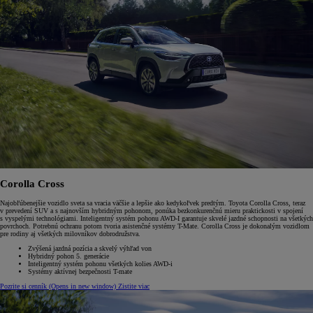
Corolla Cross
Najobľúbenejšie vozidlo sveta sa vracia väčšie a lepšie ako kedykoľvek predtým. Toyota Corolla Cross, teraz
v prevedení SUV a s najnovším hybridným pohonom, ponúka bezkonkurenčnú mieru praktickosti v spojení
s vyspelými technológiami. Inteligentný systém pohonu AWD-I garantuje skvelé jazdné schopnosti na všetkých
povrchoch. Potrebnú ochranu potom tvoria asistenčné systémy T-Mate. Corolla Cross je dokonalým vozidlom
pre rodiny aj všetkých milovníkov dobrodružstva.
Zvýšená jazdná pozícia a skvelý výhľad von
Hybridný pohon 5. generácie
Inteligentný systém pohonu všetkých kolies AWD-i
Systémy aktívnej bezpečnosti T-mate
Pozrite si cenník
(Opens in new window)
Zistite viac