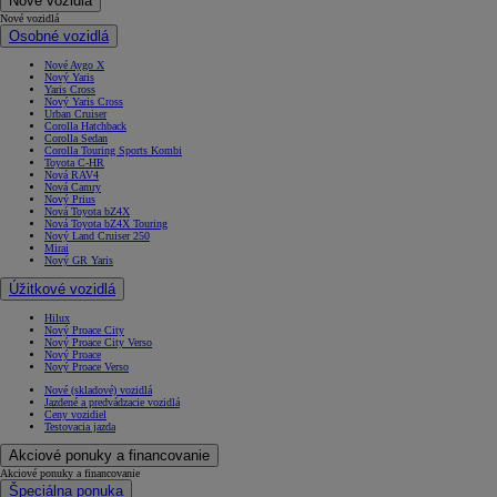
Nové vozidlá
Nové vozidlá
Osobné vozidlá
Nové Aygo X
Nový Yaris
Yaris Cross
Nový Yaris Cross
Urban Cruiser
Corolla Hatchback
Corolla Sedan
Corolla Touring Sports Kombi
Toyota C-HR
Nová RAV4
Nová Camry
Nový Prius
Nová Toyota bZ4X
Nová Toyota bZ4X Touring
Nový Land Cruiser 250
Mirai
Nový GR Yaris
Úžitkové vozidlá
Hilux
Nový Proace City
Nový Proace City Verso
Nový Proace
Nový Proace Verso
Nové (skladové) vozidlá
Jazdené a predvádzacie vozidlá
Ceny vozidiel
Testovacia jazda
Akciové ponuky a financovanie
Akciové ponuky a financovanie
Špeciálna ponuka