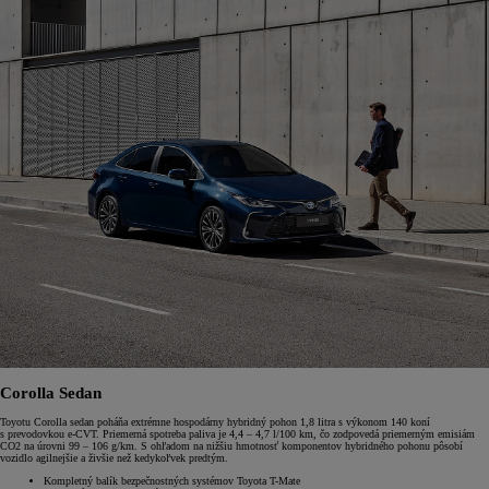
Corolla Sedan
Toyotu Corolla sedan poháňa extrémne hospodárny hybridný pohon 1,8 litra s výkonom 140 koní
s prevodovkou e-CVT. Priemerná spotreba paliva je 4,4 – 4,7 l/100 km, čo zodpovedá priemerným emisiám
CO2 na úrovni 99 – 106 g/km. S ohľadom na nižšiu hmotnosť komponentov hybridného pohonu pôsobí
vozidlo agilnejšie a živšie než kedykoľvek predtým.
Kompletný balík bezpečnostných systémov Toyota T-Mate