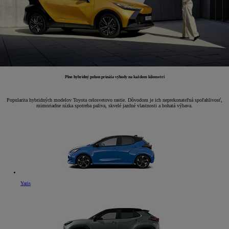
Plne hybridný pohon prináša výhody na každom kilometri
Popularita hybridných modelov Toyota celosvetovo rastie. Dôvodom je ich neprekonateľná spoľahlivosť,
mimoriadne nízka spotreba paliva, skvelé jazdné vlastnosti a bohatá výbava.
Yaris