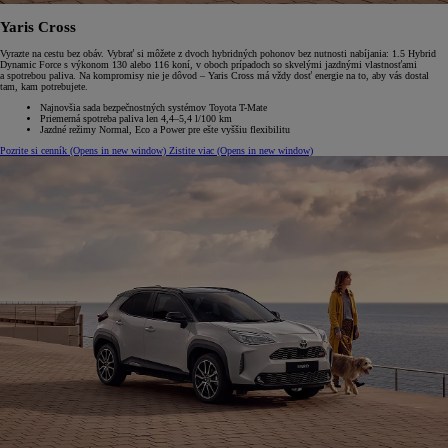
Yaris Cross
Vyrazte na cestu bez obáv. Vybrať si môžete z dvoch hybridných pohonov bez nutnosti nabíjania: 1.5 Hybrid
Dynamic Force s výkonom 130 alebo 116 koní, v oboch prípadoch so skvelými jazdnými vlastnosťami
a spotrebou paliva. Na kompromisy nie je dôvod – Yaris Cross má vždy dosť energie na to, aby vás dostal
tam, kam potrebujete.
Najnovšia sada bezpečnostných systémov Toyota T-Mate
Priemerná spotreba paliva len 4,4–5,4 l/100 km
Jazdné režimy Normal, Eco a Power pre ešte vyššiu flexibilitu
Pozrite si cenník
(Opens in new window)
Zistite viac
(Opens in new window)