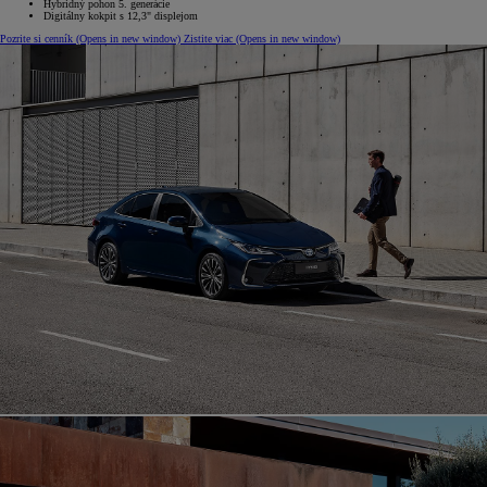
Hybridný pohon 5. generácie
Digitálny kokpit s 12,3" displejom
Pozrite si cenník
(Opens in new window)
Zistite viac
(Opens in new window)