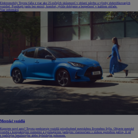
Elektromobily Toyota ťažia z viac ako 25-ročných skúseností v oblasti návrhu a výroby elektrifikovaných
vozidiel. Ponúkajú jazdu bez emisií, komfort, rýchle dobíjanie a bezpečnosť v každom ohľade.
Viac informácií
Mestské vozidlá
Kupujete nové auto? Toyota predstavuje vozidlá prispôsobené mestskému životnému štýlu. Objavte mestské
vozidlá s kompaktnými rozmermi a vynikajúcimi jazdnými vlastnosťami s nízkou spotrebou paliva, či už
s tradičným benzínovým alebo hybridným pohonom.