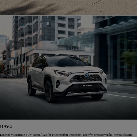
RAV4
Legenda v segmente SUV ohromí svojím priestranným interiérom, nabitým prepracovanými technológiami.