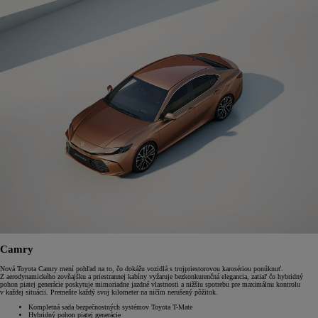
Camry
Nová Toyota Camry mení pohľad na to, čo dokážu vozidlá s trojpriestorovou karosériou ponúknuť.
Z aerodynamického zovňajšku a priestrannej kabíny vyžaruje bezkonkurenčná elegancia, zatiaľ čo hybridný
pohon piatej generácie poskytuje mimoriadne jazdné vlastnosti a nižšiu spotrebu pre maximálnu kontrolu
v každej situácii. Premeňte každý svoj kilometer na ničím nerušený pôžitok.
Kompletná sada bezpečnostných systémov Toyota T-Mate
Hybridný pohon piatej generácie