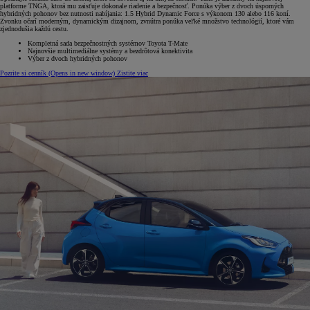
platforme TNGA, ktorá mu zaisťuje dokonale riadenie a bezpečnosť. Ponúka výber z dvoch úsporných
hybridných pohonov bez nutnosti nabíjania: 1.5 Hybrid Dynamic Force s výkonom 130 alebo 116 koní.
Zvonku očarí moderným, dynamickým dizajnom, zvnútra ponúka veľké množstvo technológií, ktoré vám
zjednodušia každú cestu.
Kompletná sada bezpečnostných systémov Toyota T-Mate
Najnovšie multimediálne systémy a bezdrôtová konektivita
Výber z dvoch hybridných pohonov
Pozrite si cenník
(Opens in new window)
Zistite viac