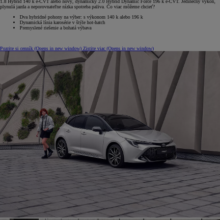
1.8 Hybrid 140 k e-CVT alebo nový, dynamický 2.0 Hybrid Dynamic Force 196 k e-CVT. Jedinečný výkon,
plynulá jazda a neporovnateľne nízka spotreba paliva. Čo viac môžeme chcieť?
Dva hybridné pohony na výber: s výkonom 140 k alebo 196 k
Dynamická línia karosérie v štýle hot-hatch
Premyslené riešenie a bohatá výbava
Pozrite si cenník
(Opens in new window)
Zistite viac
(Opens in new window)