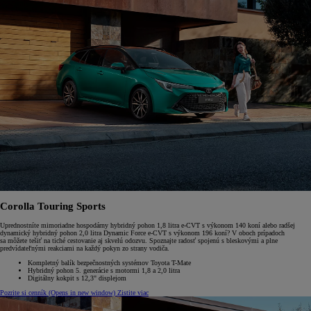
Corolla Touring Sports
Uprednostníte mimoriadne hospodárny hybridný pohon 1,8 litra e-CVT s výkonom 140 koní alebo radšej
dynamický hybridný pohon 2,0 litra Dynamic Force e-CVT s výkonom 196 koní? V oboch prípadoch
sa môžete tešiť na tiché cestovanie aj skvelú odozvu. Spoznajte radosť spojenú s bleskovými a plne
predvídateľnými reakciami na každý pokyn zo strany vodiča.
Kompletný balík bezpečnostných systémov Toyota T-Mate
Hybridný pohon 5. generácie s motormi 1,8 a 2,0 litra
Digitálny kokpit s 12,3" displejom
Pozrite si cenník
(Opens in new window)
Zistite viac