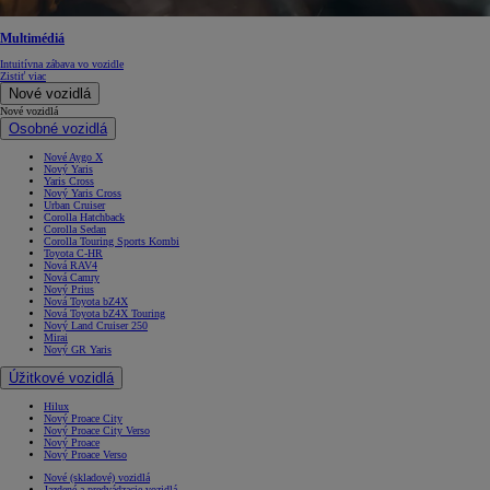
Multimédiá
Intuitívna zábava vo vozidle
Zistiť viac
Nové vozidlá
Nové vozidlá
Osobné vozidlá
Nové Aygo X
Nový Yaris
Yaris Cross
Nový Yaris Cross
Urban Cruiser
Corolla Hatchback
Corolla Sedan
Corolla Touring Sports Kombi
Toyota C-HR
Nová RAV4
Nová Camry
Nový Prius
Nová Toyota bZ4X
Nová Toyota bZ4X Touring
Nový Land Cruiser 250
Mirai
Nový GR Yaris
Úžitkové vozidlá
Hilux
Nový Proace City
Nový Proace City Verso
Nový Proace
Nový Proace Verso
Nové (skladové) vozidlá
Jazdené a predvádzacie vozidlá