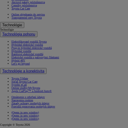
Akciové pakety príslušenstva
Cenníky príslušenstva
Toyota Car Care
Online objednanie do servisu
Transparentné ceny Toyota
Technológie
Technológie
Technológia pohonu
Elektrifikované vozidlá Toyota
Hybridné elektrické vozidlá
Plug-in hybridné elektrické vozidlá
Hybridné vozidlá
Batériové elektrické vozidlá
Elektrické vozidlá s palivovými článkami
Hybrid 48V
Let's go beyond
Technológie a konektivita
Toyota T-Mate
Súťaž Toyota Car Care
Systém eCall
Online služby/MyToyota
Apple CarPlay™ a Android Auto®
Oznámenie o zdieľaní údajov
Nastavenia cookies
Zásady ochrany osobných údajov
Pravidlá spracovania osobných údajov
(Opens in new window)
(Opens in new window)
(Opens in new window)
Copyright © Toyota 2026