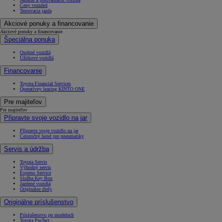
Ceny vozidiel
Testovacia jazda
Akciové ponuky a financovanie
Akciové ponuky a financovanie
Špeciálna ponuka
Osobné vozidlá
Úžitkové vozidlá
Financovanie
Toyota Financial Services
Operatívny leasing KINTO ONE
Pre majiteľov
Pre majiteľov
Připravte svoje vozidlo na jar
Připravte svoje vozidlo na jar
Celoročný hotel pre pneumatiky
Servis a údržba
Toyota Servis
Výhodný servis
Express Service
Služba Key Box
Jazdené vozidlá
Originálne diely
Originálne príslušenstvo
Príslušenstvo po modeloch
Toyota ProTect