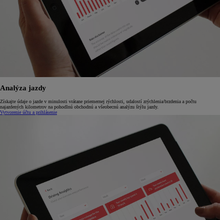
Analýza jazdy
Získajte údaje o jazde v minulosti vrátane priemernej rýchlosti, udalostí zrýchlenia/brzdenia a počtu
najazdených kilometrov na pohodlnú obchodnú a všeobecnú analýzu štýlu jazdy.
Vytvorenie účtu a prihlásenie