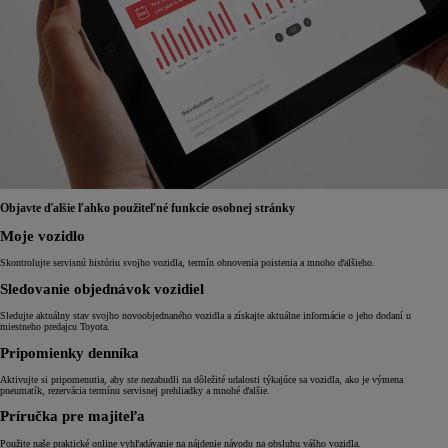
Objavte ďalšie ľahko použiteľné funkcie osobnej stránky
Moje vozidlo
Skontrolujte servisnú históriu svojho vozidla, termín obnovenia poistenia a mnoho ďalšieho.
Sledovanie objednávok vozidiel
Sledujte aktuálny stav svojho novoobjednaného vozidla a získajte aktuálne informácie o jeho dodaní u
miestneho predajcu Toyota.
Pripomienky denníka
Aktivujte si pripomenutia, aby ste nezabudli na dôležité udalosti týkajúce sa vozidla, ako je výmena
pneumatík, rezervácia termínu servisnej prehliadky a mnohé ďalšie.
Príručka pre majiteľa
Použite naše praktické online vyhľadávanie na nájdenie návodu na obsluhu vášho vozidla.