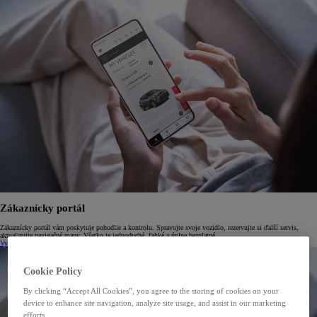
Zákaznícky portál
Zákaznícky portál vám poskytuje pohodlie a kontrolu. Spravujte svoje vozidlo, rezervujte si ďalší servis,
aktualizujte navigačné mapy. Všetko je jednoduché, ľahké a úplne bezplatné.
Vytvorenie konta
Prihláste sa do svojho konta
Cookie Policy
By clicking “Accept All Cookies”, you agree to the storing of cookies on your
device to enhance site navigation, analyze site usage, and assist in our marketing
efforts.