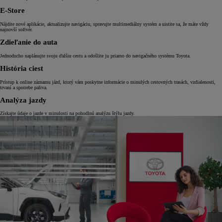
E-Store
Nájdite nové aplikácie, aktualizujte navigáciu, spravujte multimediálny systém a uistite sa, že máte vždy
najnovší softvér.
Zdieľanie do auta
Jednoducho naplánujte svoju ďalšiu cestu a odošlite ju priamo do navigačného systému Toyota.
História ciest
Prístup k online záznamu jázd, ktorý vám poskytne informácie o minulých cestovných trasách, vzdialenosti,
trvaní a spotrebe paliva.
Analýza jazdy
Získajte údaje o jazde v minulosti na pohodlnú analýzu štýlu jazdy.