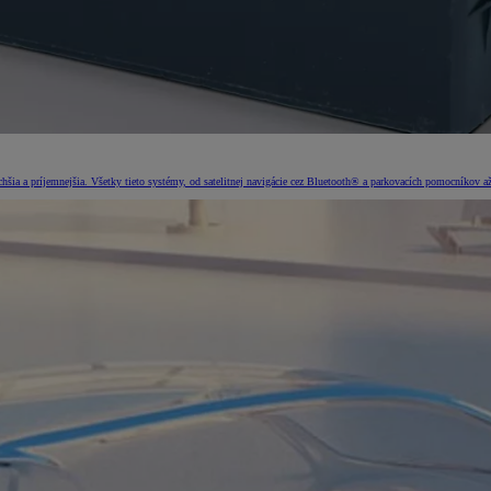
šia a príjemnejšia. Všetky tieto systémy, od satelitnej navigácie cez Bluetooth® a parkovacích pomocníkov až 