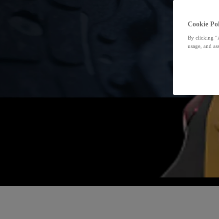
Cookie Pol
By clicking “
usage, and ass