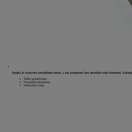
Spojka je vystavená neustálemu treniu, a tak postupom času zhoršuje svoje vlastnosti. Existu
Ťažšie preraďovanie
Pomalejšia akcelerácia
Neobvyklé zvuky
Od
16 690 €
s DPH
vr. zvýhodnenia
1 000 €
a bonusu za výkup
500 €
Nový Yaris Cross
HYBRID