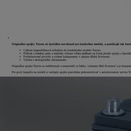
Originálne spojky Toyota sú špeciálne navrhnuté pre konkrétne modely, a ponúkajú tak hn
Celkom bezproblémová inštalácia do konkrétneho modelu Toyota
Pôžitok z hladkej jazdy a lepšieho výkonu vďaka drážkam na lícnej ploche spojky a špeci
Pochrómované povrchy a tvrdené komponenty v záujme dlhšej životnosti
Výroba z ekologického sklolaminátu
Originálna spojka Toyota sa nedeformuje a neopotrebí sa ľahko, vykazuje dlhú životnosť a je kom
Pre pocit bezpečia na cestách si nechajte spojku pravidelne prekontrolovať v autorizovanom servise T