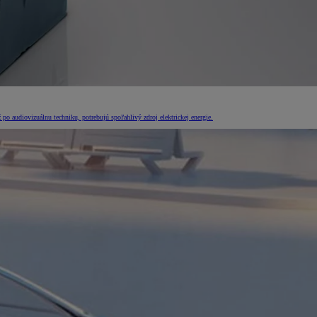
po audiovizuálnu techniku, potrebujú spoľahlivý zdroj elektrickej energie.