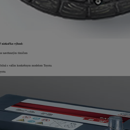
eď niekoľko výhod:
álne navrhnutým tlmičom
patibilná s vaším konkrétnym modelom Toyota.
oyota.