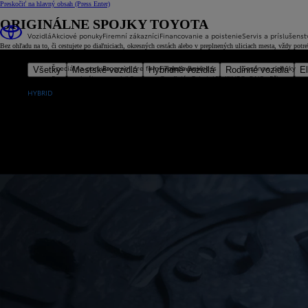
Preskočiť na hlavný obsah
(Press Enter)
ORIGINÁLNE SPOJKY TOYOTA
Vozidlá
Akciové ponuky
Firemní zákazníci
Financovanie a poistenie
Servis a príslušenst
Bez ohľadu na to, či cestujete po diaľniciach, okresných cestách alebo v preplnených uliciach mesta, vždy pot
Špeciálna ponuka
Program pre firmy Toyota Business
Financovanie
Sezónne ponuky
Všetky
Mestské vozidlá
Hybridné vozidlá
Rodinné vozidlá
El
Bonus pri výkupe vozidla
Program pre firmy Toyota Business
Operatívny leasing KINTO ONE
Připravte sv
Nové Aygo X
Úžitkové vozidlá
Technológie
Poistenie
Celoročný 
HYBRID
Nové (skladové) vozidlá
Celkové prevádzkové náklady (TCO)
Toyota Trade – veľ
Jazdené a predvádzacie vozidlá
Kontakt s predstaviteľom Toyota
Príslušenstvo pre podnikanie
Najlepší hybrid pre podnikanie
Katalóg