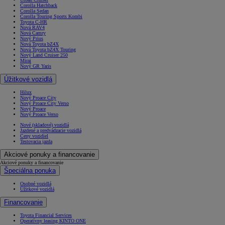
Corolla Hatchback
Corolla Sedan
Corolla Touring Sports Kombi
Toyota C-HR
Nová RAV4
Nová Camry
Nový Prius
Nová Toyota bZ4X
Nová Toyota bZ4X Touring
Nový Land Cruiser 250
Mirai
Nový GR Yaris
Úžitkové vozidlá
Hilux
Nový Proace City
Nový Proace City Verso
Nový Proace
Nový Proace Verso
Nové (skladové) vozidlá
Jazdené a predvádzacie vozidlá
Ceny vozidiel
Testovacia jazda
Akciové ponuky a financovanie
Akciové ponuky a financovanie
Špeciálna ponuka
Osobné vozidlá
Úžitkové vozidlá
Financovanie
Toyota Financial Services
Operatívny leasing KINTO ONE