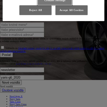
Cookies Settings
pripravené priniesť na cesty novú energiu.
Prihláste sa na odber newslettera pre náš úplne nový Yaris Cross a dostávajte najnovšie správy a aktualizácie
priamo na svoju e-mailovú adresu.
Reject All
Accept All Cookies
Povedzte nám niečo o sebe.
Prihlásením sa na odber noviniek dávam súhlas so spracovaním mojich osobných údajov v zmysle Vyhlásenia
o ochrane osobných údajov.
Súhlasím so
Zásadami ochrany osobných údajov na účely spracovania vašich osobných údajov v rámci
služieb zasielania noviniek
Poslať
Informácie, ktoré poskytnete, nebudú použité na iné účely, ako je splnenie vašej požiadavky. Viac informácií
nájdete v našich
pravidlách ochrany osobných údajov
.
Form campaign
Nové vozidlá
Nové vozidlá
Osobné vozidlá
Nové Aygo X
Nový Yaris
Yaris Cross
Nový Yaris Cross
Urban Cruiser