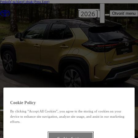
Preskočiť na hlavný obsah
(Press Enter)
Otvoriť menu
Cookie Policy
By clicking “Accept All Cookies”, you agree to the storing of cookies on your
device to enhance site navigation, analyze site usage, and assist in our marketing
efforts.
YARIS CROSS NEWSLETTER
Nechajte energiu plynúť.
Úplne nový Yaris Cross otvorí svoje dvere v lete 2021. Štýlové, dynamické a dokonale vyvážené vozidlo je