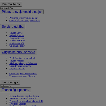
Pre majiteľov
Pre majiteľov
Připravte svoje vozidlo na jar
Připravte svoje vozidlo na jar
Celoročný hotel pre pneumatiky
Servis a údržba
Toyota Servis
Výhodný servis
Express Service
Služba Key Box
Jazdené vozidlá
Originálne diely
Originálne príslušenstvo
Príslušenstvo po modeloch
Toyota ProTect
Akciové pakety príslušenstva
Cenníky príslušenstva
Toyota Car Care
Online objednanie do servisu
Transparentné ceny Toyota
Technológie
Technológie
Technológia pohonu
Elektrifikované vozidlá Toyota
Hybridné elektrické vozidlá
Plug-in hybridné elektrické vozidlá
Hybridné vozidlá